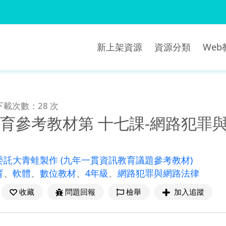
新上架資源
資源分類
We
下載次數：28 次
育參考教材第 十七課-網路犯罪與
委託大青蛙製作
(九年一貫資訊教育議題參考教材)
育
、
軟體
、
數位教材
、
4年級
、
網路犯罪與網路法律
收藏
問題回報
檢舉
加入追蹤