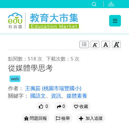
:::
跳到主要內容
:::
點閱數：518 次
下載次數：5 次
從媒體學思考
web
作者：
王佩茹
(桃園市瑞豐國小)
關鍵字：
國語文
、
資訊
、
媒體素養
0
0
收藏
問題回報
檢舉
加入追蹤