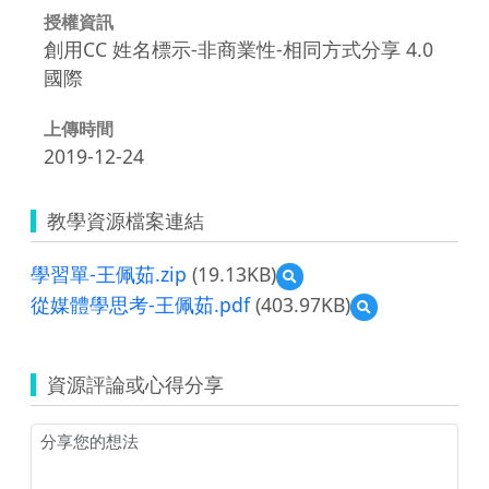
授權資訊
創用CC 姓名標示-非商業性-相同方式分享 4.0
國際
上傳時間
2019-12-24
教學資源檔案連結
學習單-王佩茹.zip
(19.13KB)
預
覽
從媒體學思考-王佩茹.pdf
(403.97KB)
預
學
覽
習
從
單-
媒
王
資源評論或心得分享
體
佩
學
茹.zip
思
考-
王