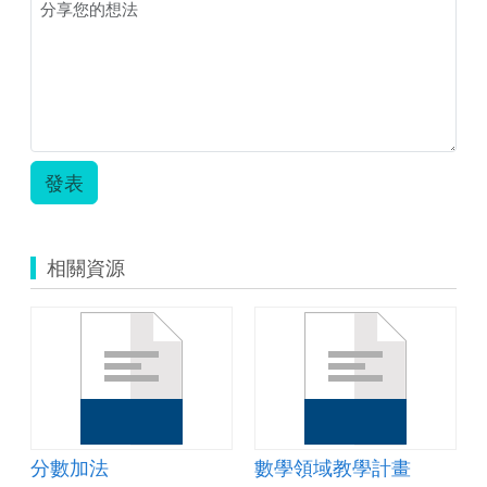
學
差
異
化
教
學
(蔡
信
義).pdf
發表
相關資源
分數加法
數學領域教學計畫