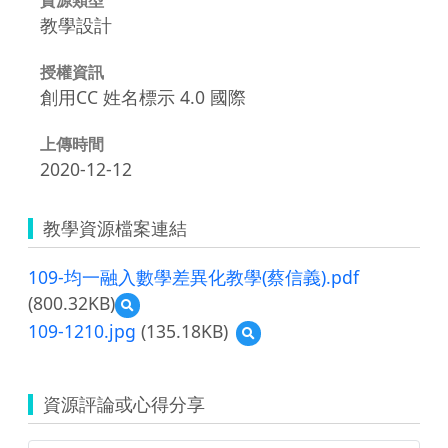
教學設計
授權資訊
創用CC 姓名標示 4.0 國際
上傳時間
2020-12-12
教學資源檔案連結
109-均一融入數學差異化教學(蔡信義).pdf
(800.32KB)
預
覽
109-1210.jpg
(135.18KB)
預
109-
覽
均
109-
一
1210.jpg
融
資源評論或心得分享
入
數