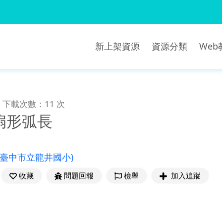
新上架資源
資源分類
We
下載次數：11 次
扇形弧長
(臺中市立龍井國小)
收藏
問題回報
檢舉
加入追蹤