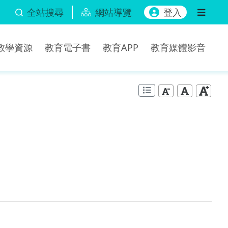
全站搜尋
網站導覽
登入
b教學資源
教育電子書
教育APP
教育媒體影音