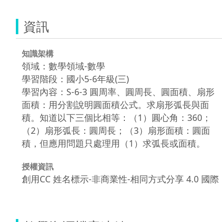
資訊
知識架構
領域：數學領域-數學
學習階段：國小5-6年級(三)
學習內容：S-6-3 圓周率、圓周長、圓面積、扇形
面積：用分割說明圓面積公式。求扇形弧長與面
積。知道以下三個比相等：（1）圓心角：360；
（2）扇形弧長：圓周長；（3）扇形面積：圓面
積，但應用問題只處理用（1）求弧長或面積。
授權資訊
創用CC 姓名標示-非商業性-相同方式分享 4.0 國際