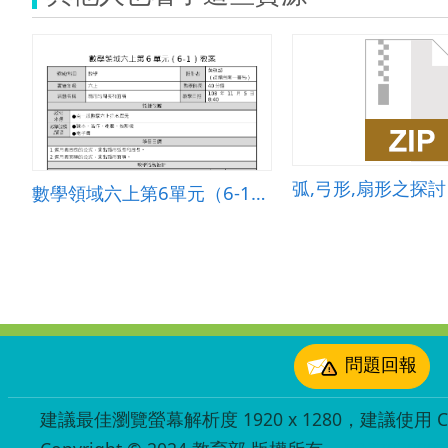
弧,弓形,扇形之探討
數學領域六上第6單元（6-1）教案
:::
問題回報
建議最佳瀏覽螢幕解析度 1920 x 1280，建議使用 Chr