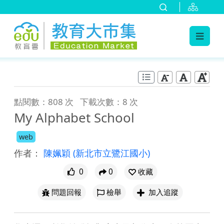
:::
跳到主要內容
:::
點閱數：808 次
下載次數：8 次
My Alphabet School
web
作者：
陳姵穎
(新北市立鷺江國小)
0
0
收藏
問題回報
檢舉
加入追蹤