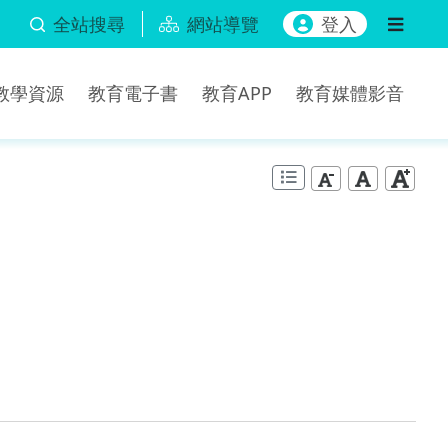
全站搜尋
網站導覽
登入
b教學資源
教育電子書
教育APP
教育媒體影音