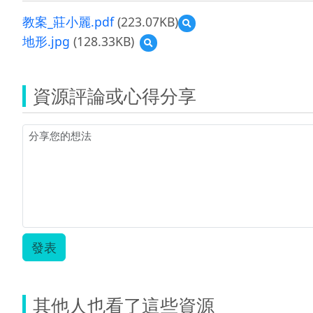
教案_莊小麗.pdf
(223.07KB)
預
覽
地形.jpg
(128.33KB)
預
教
覽
案
地
_
形.jpg
莊
資源評論或心得分享
小
麗.pdf
發表
其他人也看了這些資源