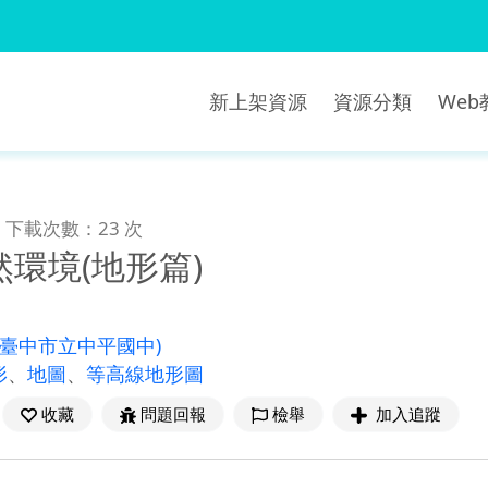
新上架資源
資源分類
We
下載次數：23 次
環境(地形篇)
(臺中市立中平國中)
形
、
地圖
、
等高線地形圖
收藏
問題回報
檢舉
加入追蹤