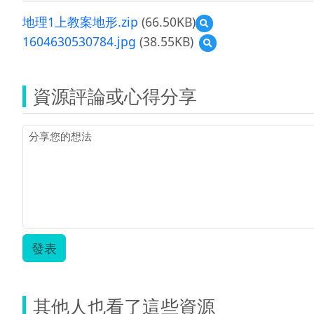
地理1上教案地形.zip
(66.50KB)
預
覽
1604630530784.jpg
(38.55KB)
預
地
覽
理
1604630530784.jpg
1
上
資源評論或心得分享
教
案
地
形.zip
發表
其他人也看了這些資源