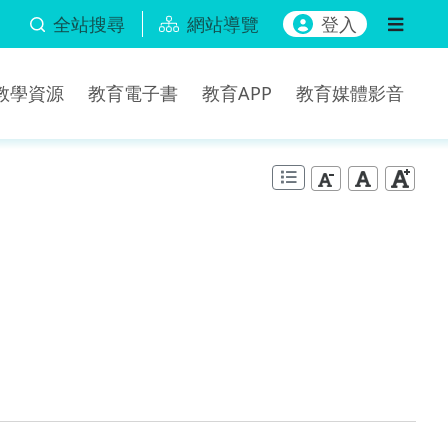
全站搜尋
網站導覽
登入
b教學資源
教育電子書
教育APP
教育媒體影音