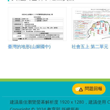
臺灣的地形(山腳國中)
:::
問題回報
建議最佳瀏覽螢幕解析度 1920 x 1280，建議使用 Chr
Copyright © 2024 教育部 版權所有
ED27030007