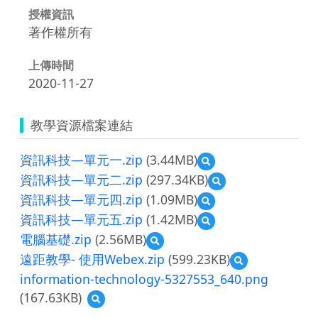
授權資訊
著作權所有
上傳時間
2020-11-27
教學資源檔案連結
資訊科技—單元一.zip
(3.44MB)
預
覽
資訊科技—單元二.zip
(297.34KB)
預
資
覽
資訊科技—單元四.zip
(1.09MB)
預
訊
資
覽
科
資訊科技—單元五.zip
(1.42MB)
預
訊
資
技
覽
科
電腦基礎.zip
(2.56MB)
預
訊
—
資
技
覽
科
單
遠距教學- 使用Webex.zip
(599.23KB)
預
訊
—
電
技
元
覽
科
單
information-technology-5327553_640.png
腦
—
一.zip
遠
技
元
基
單
(167.63KB)
預
距
—
二.zip
礎.zip
元
覽
教
單