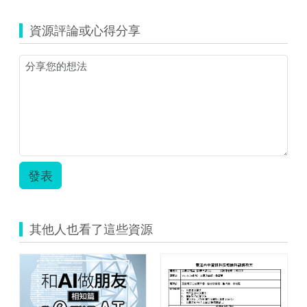
四.zip
information-
學-
元
technology-
使
五.zip
資源評論或心得分享
5327553_640.png
用
Webex.zip
發表
其他人也看了這些資源