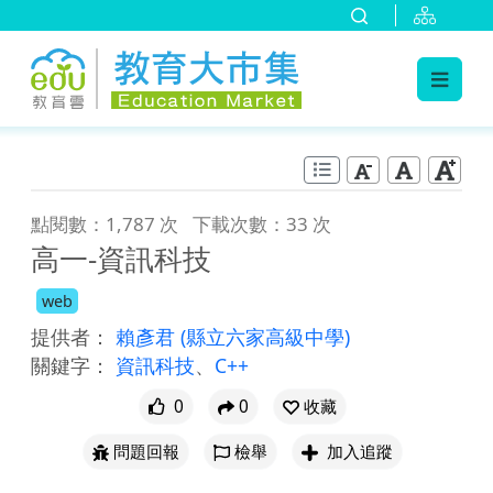
:::
跳到主要內容
:::
點閱數：1,787 次
下載次數：33 次
高一-資訊科技
web
提供者：
賴彥君
(縣立六家高級中學)
關鍵字：
資訊科技
、
C++
0
0
收藏
問題回報
檢舉
加入追蹤