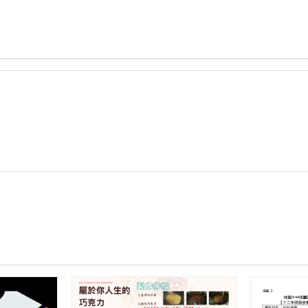
覽
中
國
1091120
綜
中
上
合
綜
傳
領
合
「教
域
領
育
公
域
大
開
公
市
授
開
集」
課
授
資
_
課
訊
國
_
科
中
國
技
家
中
教
政
家
案
傅
政
示
麗
傅
例.png
庭
麗
_
庭
共
_
備
觀
紀
課
錄
紀
表
錄
+教