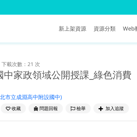
新上架資源
資源分類
We
下載次數：21 次
國中家政領域公開授課_綠色消費
臺北市立成淵高中附設國中)
收藏
問題回報
檢舉
加入追蹤