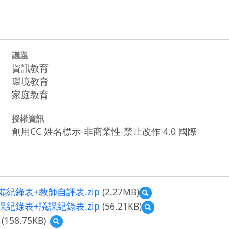
議題
資訊教育
環境教育
家庭教育
授權資訊
創用CC 姓名標示-非商業性-禁止改作 4.0 國際
備紀錄表+教師自評表.zip
(2.27MB)
預
覽
課紀錄表+議課紀錄表.zip
(56.21KB)
預
1091022
覽
(158.75KB)
預
國
1091022