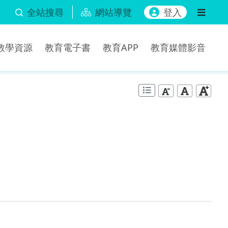
全站搜尋
網站導覽
登入
b教學資源
教育電子書
教育APP
教育媒體影音