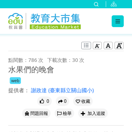
:::
跳到主要內容
:::
點閱數：786 次
下載次數：30 次
水果們的晚會
web
提供者：
謝政達
(臺東縣立關山國小)
0
0
收藏
問題回報
檢舉
加入追蹤