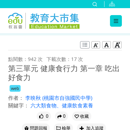
:::
跳到主要內容
:::
點閱數：942 次
下載次數：17 次
第三單元 健康食行力 第一章 吃出
好食力
web
作者：
李映秋
(桃園市自強國民中學)
關鍵字：
六大類食物、健康飲食素養
0
0
收藏
問題回報
檢舉
加入追蹤