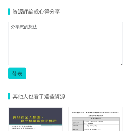
1.jpg
年
度
資源評論或心得分享
「前
瞻
基
礎
建
設-
國
民
中
小
學
發表
校
園
數
位
其他人也看了這些資源
建
設
計
畫」
教
案-