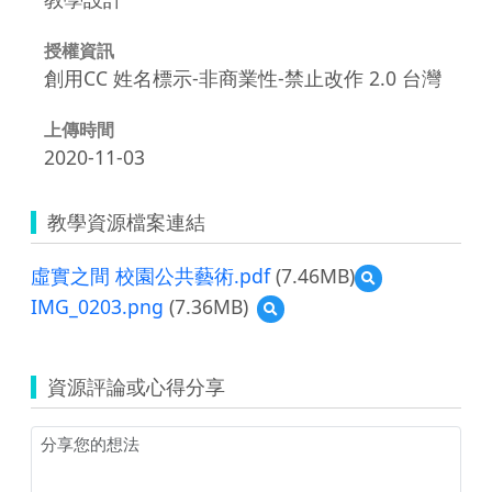
授權資訊
創用CC 姓名標示-非商業性-禁止改作 2.0 台灣
上傳時間
2020-11-03
教學資源檔案連結
虛實之間 校園公共藝術.pdf
(7.46MB)
預
覽
IMG_0203.png
(7.36MB)
預
虛
覽
實
IMG_0203.png
之
間
資源評論或心得分享
校
園
公
共
藝