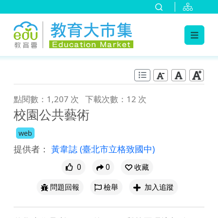
:::
跳到主要內容
:::
點閱數：1,207 次
下載次數：12 次
校園公共藝術
web
提供者：
黃韋誌
(臺北市立格致國中)
0
0
收藏
問題回報
檢舉
加入追蹤