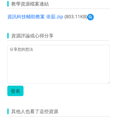
教學資源檔案連結
資訊科技輔助教案 依茹.zip
(803.11KB)
預
覽
資
訊
資源評論或心得分享
科
技
輔
助
教
案
依
茹.zip
發表
其他人也看了這些資源