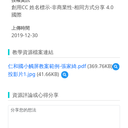
創用CC 姓名標示-非商業性-相同方式分享 4.0
國際
上傳時間
2019-12-30
教學資源檔案連結
仁和國小觸屏教案範例-張家綺.pdf
(369.76KB)
預
覽
投影片1.jpg
(41.66KB)
預
仁
覽
和
投
國
影
小
資源評論或心得分享
片
觸
1.jpg
屏
教
案
範
例-