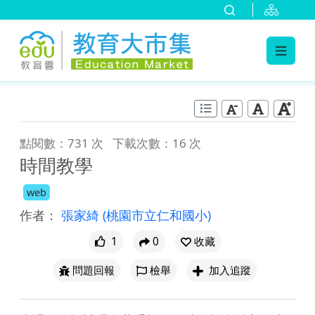
:::
跳到主要內容
:::
點閱數：731 次
下載次數：16 次
時間教學
web
作者：
張家綺
(桃園市立仁和國小)
1
0
收藏
問題回報
檢舉
加入追蹤