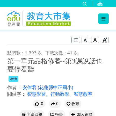
:::
跳到主要內容
:::
點閱數：1,393 次
下載次數：41 次
第一單元品格修養~第3課說話也
要停看聽
web
作者：
安偉君
(花蓮縣中正國小)
關鍵字：
智慧學習、行動教學、智慧教室
0
0
收藏
問題回報
檢舉
加入追蹤