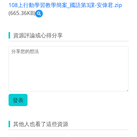
108上行動學習教學簡案_國語第3課-安偉君.zip
(665.36KB)
預
覽
108
上
資源評論或心得分享
行
動
學
習
教
學
簡
案
_
國
語
發表
第
3
課-
安
其他人也看了這些資源
偉
君.zip