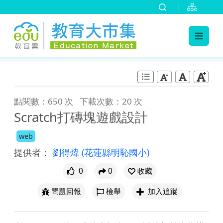
:::
跳到主要內容
:::
點閱數：650 次
下載次數：20 次
Scratch打磚塊遊戲設計
web
提供者：
劉得煒
(花蓮縣明恥國小)
0
0
收藏
問題回報
檢舉
加入追蹤