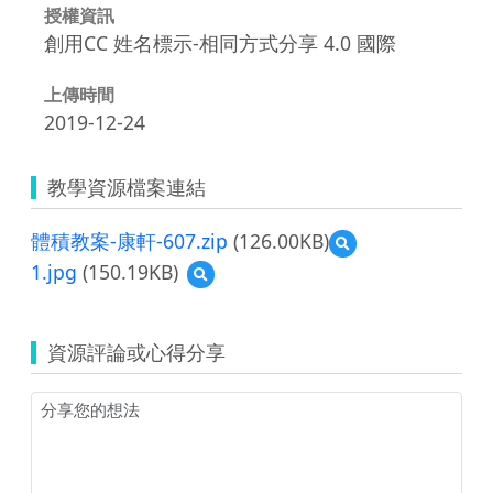
授權資訊
創用CC 姓名標示-相同方式分享 4.0 國際
上傳時間
2019-12-24
教學資源檔案連結
體積教案-康軒-607.zip
(126.00KB)
預
覽
1.jpg
(150.19KB)
預
體
覽
積
1.jpg
教
案-
資源評論或心得分享
康
軒-607.zip