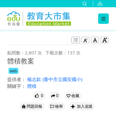
:::
跳到主要內容
:::
點閱數：2,807 次
下載次數：137 次
體積教案
web
提供者：
楊志欽
(臺中市立國安國小)
關鍵字：
體積
0
0
收藏
問題回報
檢舉
加入追蹤