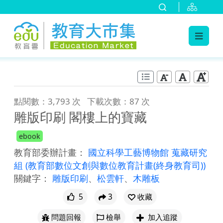
:::
跳到主要內容
:::
點閱數：3,793 次
下載次數：87 次
雕版印刷 閣樓上的寶藏
ebook
教育部委辦計畫：
國立科學工藝博物館 蒐藏研究
組
(教育部數位文創與數位教育計畫(終身教育司))
關鍵字：
雕版印刷
、
松雲軒
、
木雕板
5
3
收藏
問題回報
檢舉
加入追蹤