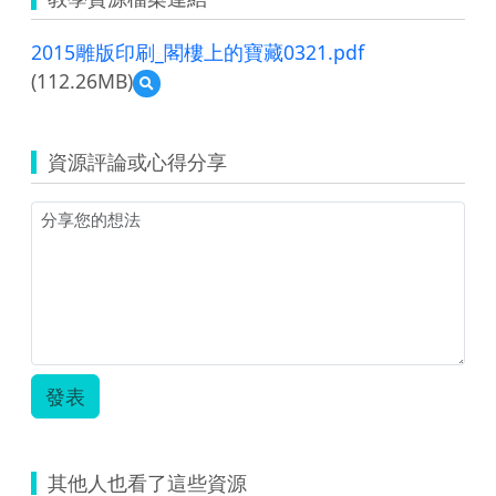
2015雕版印刷_閣樓上的寶藏0321.pdf
(112.26MB)
預
覽
2015
雕
資源評論或心得分享
版
印
刷
_
閣
樓
上
的
寶
藏
0321.pdf
發表
其他人也看了這些資源