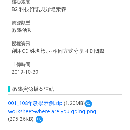
核心素養
B2 科技資訊與媒體素養
資源類型
教學活動
授權資訊
創用CC 姓名標示-相同方式分享 4.0 國際
上傳時間
2019-10-30
教學資源檔案連結
001_108年教學示例.zip
(1.20MB)
預
覽
worksheet-where are you going.png
001_108
(295.26KB)
預
年
覽
教
worksheet-