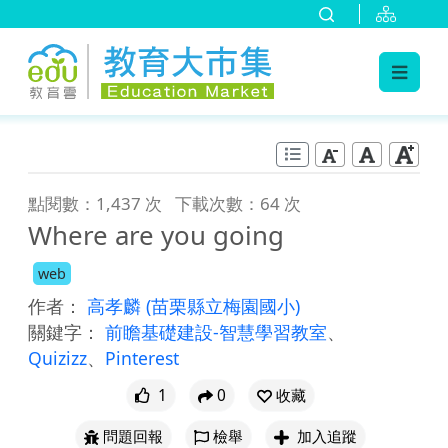
:::
跳到主要內容
:::
點閱數：1,437 次
下載次數：64 次
Where are you going
web
作者：
高孝麟
(苗栗縣立梅園國小)
關鍵字：
前瞻基礎建設-智慧學習教室
、
Quizizz
、
Pinterest
1
0
收藏
問題回報
檢舉
加入追蹤