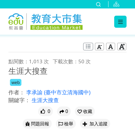
:::
跳到主要內容
:::
點閱數：1,013 次
下載次數：50 次
生涯大搜查
web
作者：
李承諭
(臺中市立清海國中)
關鍵字：
生涯大搜查
0
0
收藏
問題回報
檢舉
加入追蹤