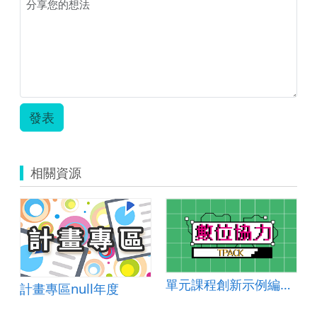
案-
生
涯
大
搜
查.zip
發表
相關資源
單元課程創新示例編號：聽說讀寫 2024-004
計畫專區null年度
(因材網)