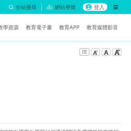
全站搜尋
網站導覽
登入
b教學資源
教育電子書
教育APP
教育媒體影音