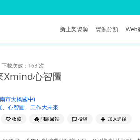
新上架資源
資源分類
We
下載次數：163 次
Xmind心智圖
臺南市大橋國中)
展
、
心智圖
、
工作大未來
收藏
問題回報
檢舉
加入追蹤