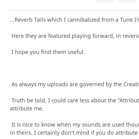
...Reverb Tails which I cannibalized from a Tune I'
 Here they are featured playing forward, in reverse & forward/reverse ( crossfaded )

 I hope you find them useful. 

 As always my uploads are governed by the Creative Commons "Attribution Noncommercial" License. 

 Truth be told, I could care less about the "Attribution" clause. But alas, the two are linked in the options when I'm uploading. Don't feel pressured to 
attribute me.

 It is nice to know when my sounds are used though & always puts a smile on my face when someone messages me to inform me of my work's presence 
in theirs. I certainly don't mind if you do attribu