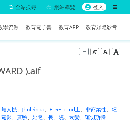
全站搜尋
網站導覽
登入
b教學資源
教育電子書
教育APP
教育媒體影音
ARD ).aif
、
無人機
、
Jhnlvinaa
、
Freesound上
、
非商業性
、
紐
、
電影
、
實驗
、
延遲
、
長
、
濕
、
衰變
、
羅切斯特