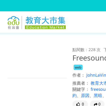
:::
跳到主要內容
:::
點閱數：228 次
Freesoun
web
作者：
JohnLaVi
推薦者：
教育大
關鍵字：
freeso
約
、
原因
、
黑暗
0
0