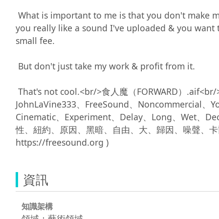
 What is important to me is that you don't make money off of me without sharing. Please don't feature my sounds in something you are charging for. If 
you really like a sound I've uploaded & you want to
small fee. 

 But don't just take my work & profit from it. 

 That's not cool.<br/>食人魔（FORWARD）.aif<br/>聲道：2<br/>類型：aiff<br/>Cavernous、Odd、Ambient、Atmosphere、Reverb、Drone、
JohnLaVine333、FreeSound、Noncommercial、Y
Cinematic、Experiment、Delay、Long、W
性、紐約、原因、黑暗、自由、大、歸因、噪聲、卡爾、上
資訊
知識架構
領域：藝術領域