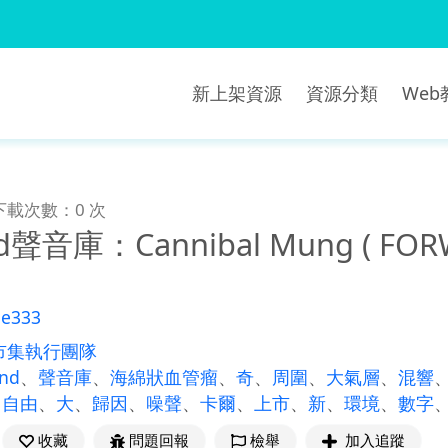
新上架資源
資源分類
We
下載次數：0 次
d聲音庫：Cannibal Mung ( FORW
ne333
市集執行團隊
und
、
聲音庫
、
海綿狀血管瘤
、
奇
、
周圍
、
大氣層
、
混響
、
自由
、
大
、
歸因
、
噪聲
、
卡爾
、
上市
、
新
、
環境
、
數字
收藏
問題回報
檢舉
加入追蹤