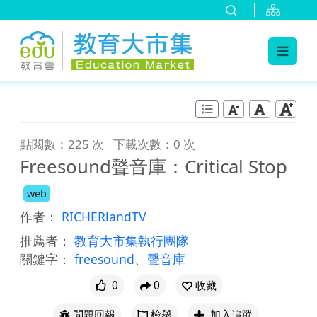
:::
跳到主要內容
:::
點閱數：225 次
下載次數：0 次
Freesound聲音庫：Critical Stop
web
作者：
RICHERlandTV
推薦者：
教育大市集執行團隊
關鍵字：
freesound
、
聲音庫
0
0
收藏
問題回報
檢舉
加入追蹤