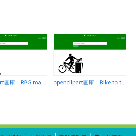
openclipart圖庫：RPG map symbols: Obelisk
openclipart圖庫：Bike to the people. Car to the trash.