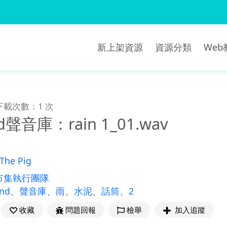
新上架資源
資源分類
We
下載次數：1 次
nd聲音庫：rain 1_01.wav
The Pig
市集執行團隊
und
、
聲音庫
、
雨
、
水泥
、
話筒
、
2
收藏
問題回報
檢舉
加入追蹤