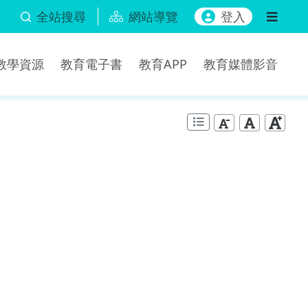
全站搜尋
網站導覽
登入
b教學資源
教育電子書
教育APP
教育媒體影音