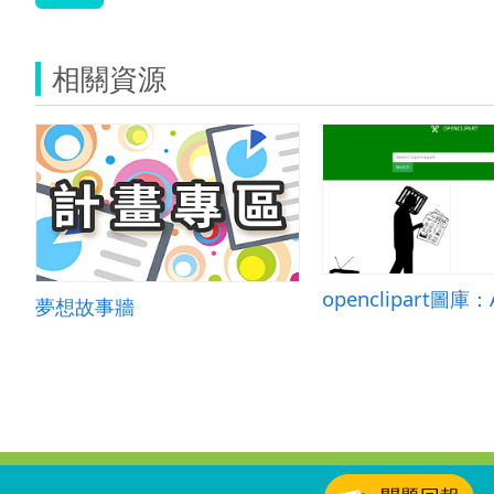
相關資源
夢想故事牆
:::