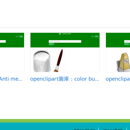
openclipart圖庫：Anti media
openclipart圖庫：color bucket white