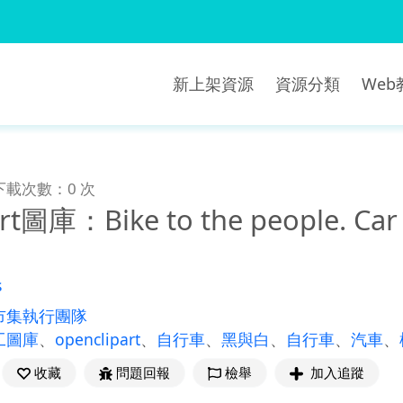
新上架資源
資源分類
We
下載次數：0 次
rt圖庫：Bike to the people. Car t
s
市集執行團隊
工圖庫
、
openclipart
、
自行車
、
黑與白
、
自行車
、
汽車
、
收藏
問題回報
檢舉
加入追蹤