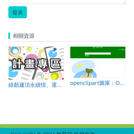
發表
相關資源
 (單線鋸天竺鯛)
openclipart圖庫：Oval island scene
綠顏廬頂永續情、運算思維行動學
:::