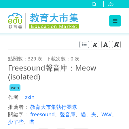
:::
跳到主要內容
:::
點閱數：329 次
下載次數：0 次
Freesound聲音庫：Meow
(isolated)
web
作者：
zxin
推薦者：
教育大市集執行團隊
關鍵字：
freesound
、
聲音庫
、
貓
、
夾
、
WAV
、
少了些
、
喵