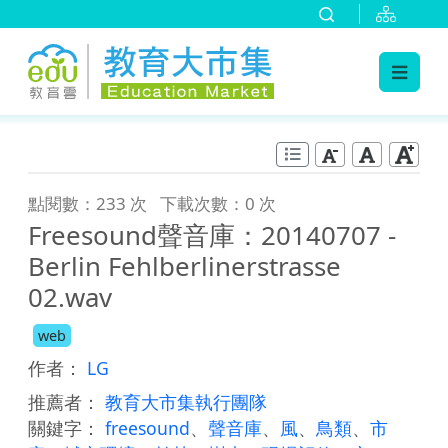
:::
跳到主要內容
:::
點閱數：233 次
下載次數：0 次
Freesound聲音庫：20140707 -
Berlin Fehlberlinerstrasse
02.wav
web
作者：
LG
推薦者：
教育大市集執行團隊
關鍵字：
freesound
、
聲音庫
、
風
、
鳥類
、
市