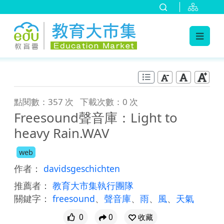
:::
跳到主要內容
:::
點閱數：357 次
下載次數：0 次
Freesound聲音庫：Light to
heavy Rain.WAV
web
作者：
davidsgeschichten
推薦者：
教育大市集執行團隊
關鍵字：
freesound
、
聲音庫
、
雨
、
風
、
天氣
0
0
收藏