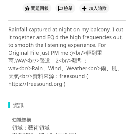
問題回報
檢舉
加入追蹤
Rainfall captured at night on my balcony. I cut 
it together and EQ'd the high frequencies out, 
to smooth the listening experience. For 
Original File just PM me :)<br/>輕到重
雨.WAV<br/>聲道：2<br/>類型：
wav<br/>Rain、Wind、Weather<br/>雨、風、
天氣<br/>資料來源：freesound ( 
資訊
知識架構
領域：藝術領域