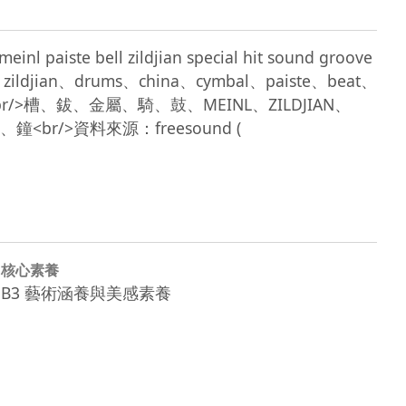
nl paiste bell zildjian special hit sound groove 
ildjian、drums、china、cymbal、paiste、beat、
bell<br/>槽、鈸、金屬、騎、鼓、MEINL、ZILDJIAN、
資料來源：freesound ( 
核心素養
B3 藝術涵養與美感素養