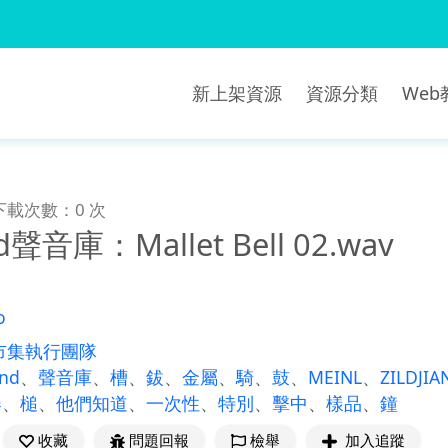
新上架資源
資源分類
We
下載次數：0 次
d聲音庫：Mallet Bell 02.wav
o
市集執行團隊
und
、
聲音庫
、
槽
、
鈸
、
金屬
、
騎
、
鼓
、
MEINL
、
ZILDJIA
器
、
槌
、
他們知道
、
一次性
、
特別
、
擊中
、
樣品
、
鐘
收藏
問題回報
檢舉
加入追蹤