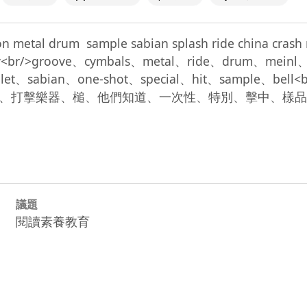
metal drum  sample sabian splash ride china crash mei
br/>groove、cymbals、metal、ride、drum、meinl、z
allet、sabian、one-shot、special、hit、sample、
樂器、槌、他們知道、一次性、特別、擊中、樣品、鐘<br/>
議題
閱讀素養教育