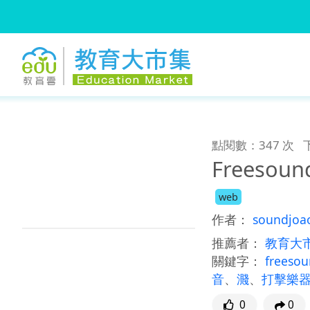
:::
跳到主要內容
:::
點閱數：347 次
Freesoun
web
作者：
soundjoa
推薦者：
教育大
關鍵字：
freeso
音
、
濺
、
打擊樂
0
0