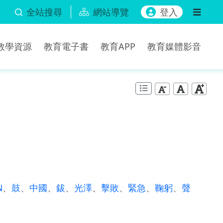
全站搜尋
網站導覽
登入
b教學資源
教育電子書
教育APP
教育媒體影音
N
、
鼓
、
中國
、
鈸
、
光澤
、
擊敗
、
緊急
、
鞠躬
、
聲