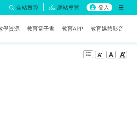
全站搜尋
網站導覽
登入
b教學資源
教育電子書
教育APP
教育媒體影音