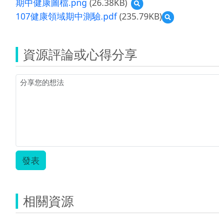
期中健康圖檔.png
(26.38KB)
預
覽
107健康領域期中測驗.pdf
(235.79KB)
預
期
覽
中
107
健
健
康
資源評論或心得分享
康
圖
領
檔.png
域
期
中
測
驗.pdf
發表
相關資源