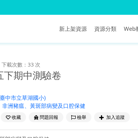
新上架資源
資源分類
We
下載次數：33 次
五下期中測驗卷
(臺中市立草湖國小)
、非洲豬瘟、黃斑部病變及口腔保健
收藏
問題回報
檢舉
加入追蹤