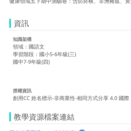
健康領域五下期中測驗卷：含防菸檳、非洲豬瘟、黃
資訊
知識架構
領域：國語文
學習階段：國小5-6年級(三)
國中7-9年級(四)
授權資訊
創用CC 姓名標示-非商業性-相同方式分享 4.0 國際
教學資源檔案連結