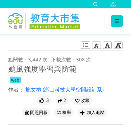
:::
跳到主要內容
:::
點閱數：3,442 次
下載次數：308 次
颱風強度學習與防範
web
作者：
施文禮
(崑山科技大學空間設計系)
3
2
收藏
問題回報
檢舉
加入追蹤