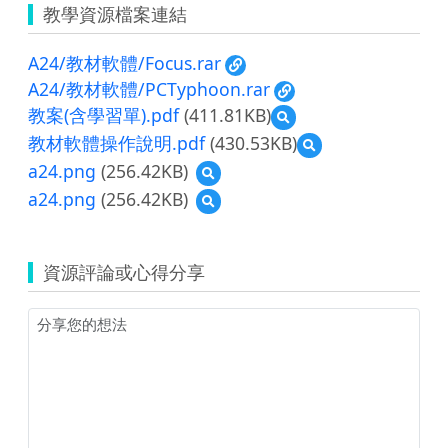
教學資源檔案連結
A24/教材軟體/Focus.rar
A24/教材軟體/PCTyphoon.rar
教案(含學習單).pdf
(411.81KB)
預
覽
教材軟體操作說明.pdf
(430.53KB)
預
教
覽
a24.png
(256.42KB)
預
案
教
覽
(含
a24.png
(256.42KB)
預
材
a24.png
學
覽
軟
習
a24.png
體
單).pdf
操
資源評論或心得分享
作
說
明.pdf