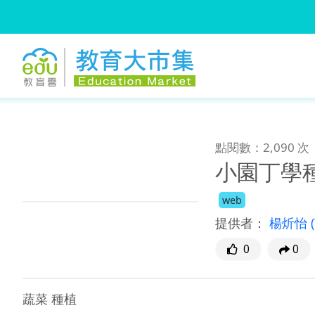
:::
跳到主要內容
:::
點閱數：2,090 次
小園丁學
web
提供者：
楊炘怡
0
0
蔬菜 種植