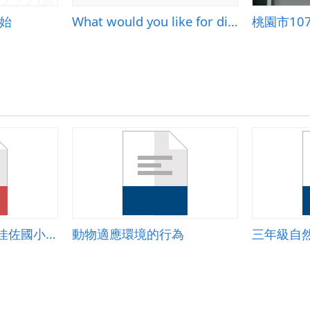
始
What would you like for dinner?
前瞻計畫教案設計-佳佐國小邱姮娟老師&mdash;輔助教學&mdash;小農夫農事體驗課程
動物適應環境的行為
三年級自