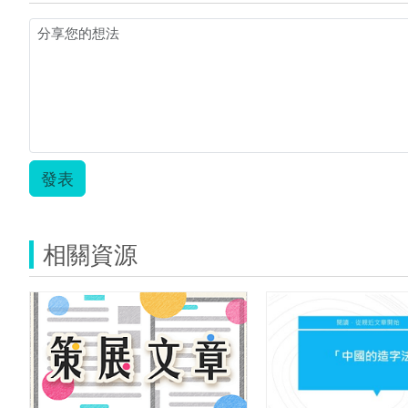
案.pdf
發表
相關資源