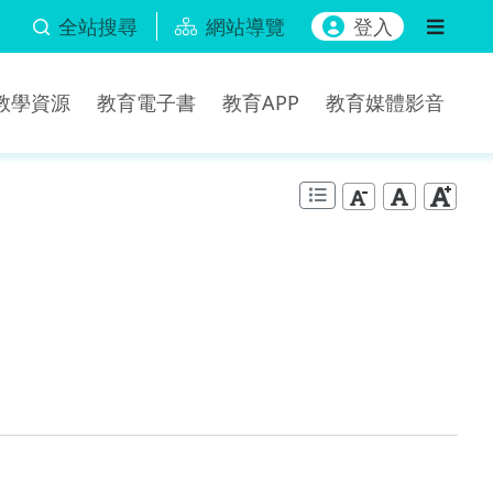
全站搜尋
網站導覽
登入
b教學資源
教育電子書
教育APP
教育媒體影音