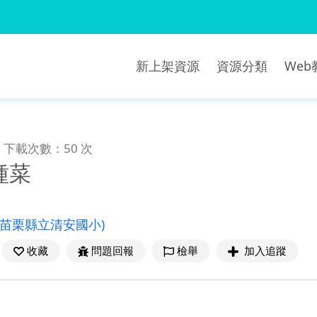
新上架資源
資源分類
We
下載次數：50 次
種菜
(苗栗縣立清安國小)
收藏
問題回報
檢舉
加入追蹤