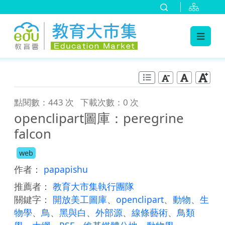
:::
跳到主要內容
:::
點閱數：443 次
下載次數：0 次
openclipart圖庫：peregrine
falcon
web
作者：
papapishu
推薦者：
教育大市集執行團隊
關鍵字：
開放美工圖庫
、
openclipart
、
動物
、
生
物學
、
鳥
、
黑與白
、
外部源
、
線條藝術
、
鳥類