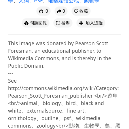
學
、
大綱
、
PSF
、
維基媒體公地
、
動物學
0
0
收藏
問題回報
檢舉
加入追蹤
This image was donated by Pearson Scott 
Foresman, an educational publisher, to 
Wikimedia Commons, and is thereby in the 
Public Domain.

---

See 
http://commons.wikimedia.org/wiki/Category:
Pearson_Scott_Foresman_publisher <br/>遊隼
<br/>animal、biology、bird、black and 
white、externalsource、line art、
ornithology、outline、psf、wikimedia 
commons、zoology<br/>動物、生物學、鳥、黑