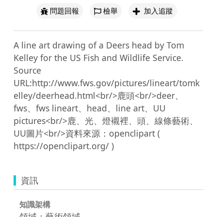
問題回報
檢舉
加入追蹤
A line art drawing of a Deers head by Tom 
Kelley for the US Fish and Wildlife Service. 
Source 
URL:http://www.fws.gov/pictures/lineart/tomk
elley/deerhead.html<br/>鹿頭<br/>deer、
fws、fws lineart、head、line art、UU 
pictures<br/>鹿、光、燈襯裡、頭、線條藝術、
UU圖片<br/>資料來源：openclipart ( 
資訊
知識架構
領域：藝術領域