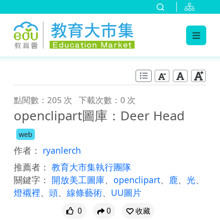
:::
跳到主要內容
:::
點閱數：205 次
下載次數：0 次
openclipart圖庫：Deer Head
web
作者：
ryanlerch
推薦者：
教育大市集執行團隊
關鍵字：
開放美工圖庫
、
openclipart
、
鹿
、
光
、
燈襯裡
、
頭
、
線條藝術
、
UU圖片
0
0
收藏