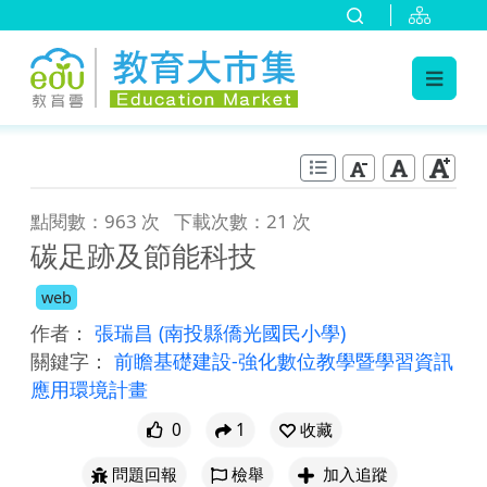
:::
跳到主要內容
:::
點閱數：963 次
下載次數：21 次
碳足跡及節能科技
web
作者：
張瑞昌
(南投縣僑光國民小學)
關鍵字：
前瞻基礎建設-強化數位教學暨學習資訊
應用環境計畫
0
1
收藏
問題回報
檢舉
加入追蹤