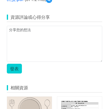
覽
3-
18
資源評論或心得分享
僑
光
國
小
張
瑞
昌
—
創
新
教
發表
學
－
碳
足
相關資源
跡
及
節
能
科