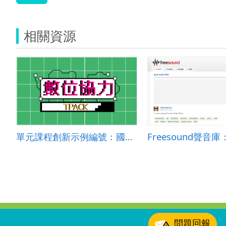
相關資源
單元課程創新示例編號：國小社會 2024-002
:::
問題回報