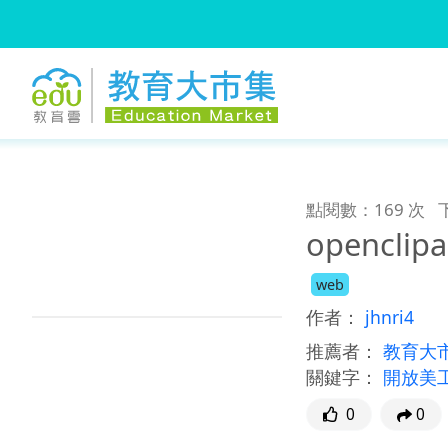
:::
跳到主要內容
:::
點閱數：169 次
openclip
web
作者：
jhnri4
推薦者：
教育大
關鍵字：
開放美
0
0