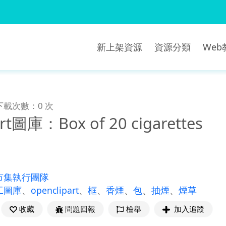
新上架資源
資源分類
We
下載次數：0 次
art圖庫：Box of 20 cigarettes
市集執行團隊
工圖庫
、
openclipart
、
框
、
香煙
、
包
、
抽煙
、
煙草
收藏
問題回報
檢舉
加入追蹤