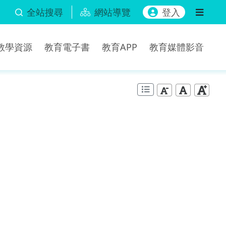
全站搜尋
網站導覽
登入
b教學資源
教育電子書
教育APP
教育媒體影音