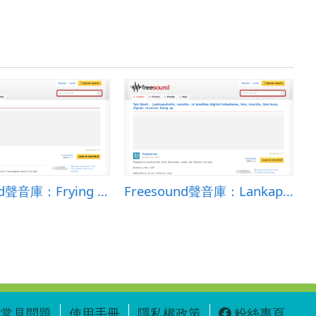
Freesound聲音庫：Frying Fat
Freesound聲音庫：Lankapuhelin, varattu / A landline digital telephone, line, crackle, line busy signal, receiver hang
常見問題
使用手冊
隱私權政策
粉絲專頁