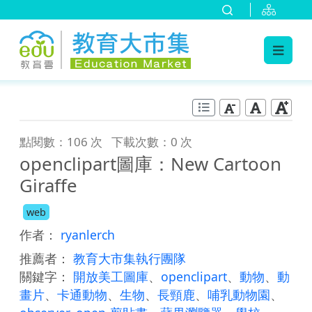
:::
跳到主要內容
:::
點閱數：106 次
下載次數：0 次
openclipart圖庫：New Cartoon
Giraffe
web
作者：
ryanlerch
推薦者：
教育大市集執行團隊
關鍵字：
開放美工圖庫
、
openclipart
、
動物
、
動
畫片
、
卡通動物
、
生物
、
長頸鹿
、
哺乳動物園
、