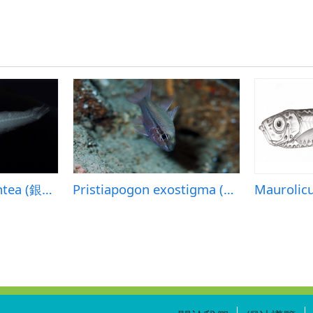
Bathyclupea argentea (銀深海鯡)
Pristiapogon exostigma (單線鋸天竺鯛)