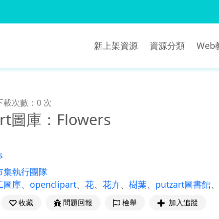
新上架資源
資源分類
We
下載次數：0 次
art圖庫：Flowers
s
市集執行團隊
工圖庫
、
openclipart
、
花
、
花卉
、
樹葉
、
putzart圖書館
收藏
問題回報
檢舉
加入追蹤