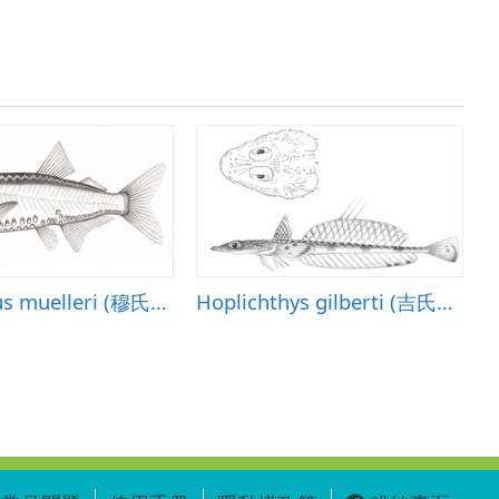
Maurolicus muelleri (穆氏暗光魚)
Hoplichthys gilberti (吉氏針鯒)