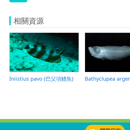
相關資源
Iniistius pavo (巴父項鰭魚)
:::