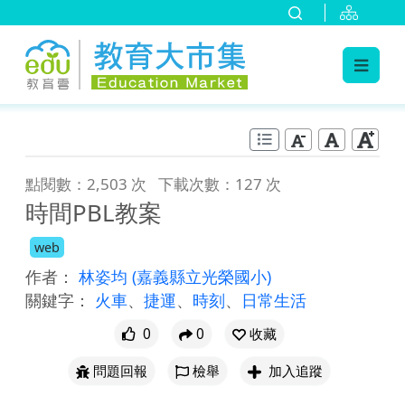
:::
跳到主要內容
:::
點閱數：2,503 次
下載次數：127 次
時間PBL教案
web
作者：
林姿均
(嘉義縣立光榮國小)
關鍵字：
火車
、
捷運
、
時刻
、
日常生活
0
0
收藏
問題回報
檢舉
加入追蹤