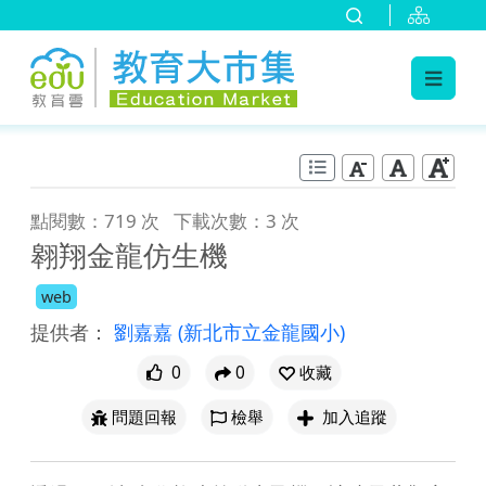
:::
跳到主要內容
:::
點閱數：719 次
下載次數：3 次
翱翔金龍仿生機
web
提供者：
劉嘉嘉
(新北市立金龍國小)
0
0
收藏
問題回報
檢舉
加入追蹤