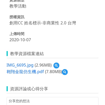
教學活動
授權資訊
創用CC 姓名標示-非商業性 2.0 台灣
上傳時間
2020-10-07
教學資源檔案連結
IMG_6695.jpg
(2.96MB)
預
覽
翱翔金龍仿生機.pdf
(7.80MB)
預
IMG_6695.jpg
覽
翱
翔
資源評論或心得分享
金
龍
仿
生