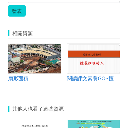
教
案-
發表
AR
擴
增
實
相關資源
境
在
閱
讀
上
的
應
用-107
進
扇形面積
閱讀課文素養GO~擅長推理的人
閱讀理解整合推動模式
階
1.pdf
其他人也看了這些資源