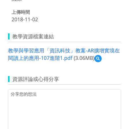
上傳時間
2018-11-02
教學資源檔案連結
教學與學習應用「資訊科技」教案-AR擴增實境在
閱讀上的應用-107進階1.pdf
(3.06MB)
預
覽
教
學
資源評論或心得分享
與
學
習
應
用
「資
訊
科
技」