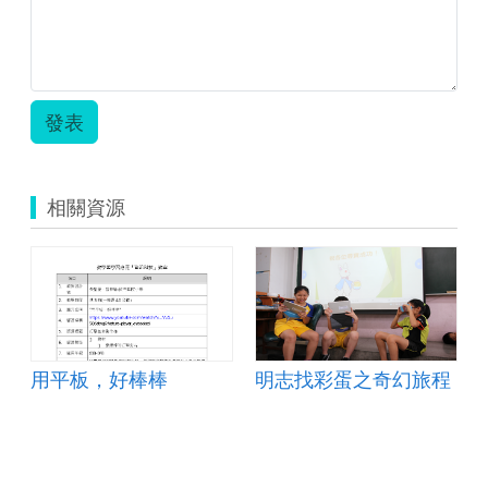
案.odt
國
民
小
學
_
發表
圖
21.jpg
相關資源
用平板，好棒棒
明志找彩蛋之奇幻旅程