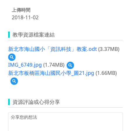
上傳時間
2018-11-02
教學資源檔案連結
新北市海山國小「資訊科技」教案.odt
(3.37MB)
預
覽
IMG_6749.jpg
(1.74MB)
預
新
覽
新北市板橋區海山國民小學_圖21.jpg
(1.66MB)
北
IMG_6749.jpg
市
預
海
覽
山
新
國
北
資源評論或心得分享
小
市
「資
板
訊
橋
科
區
技」
海
教
山