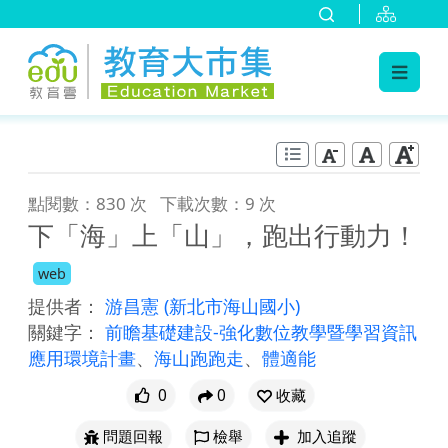
:::
跳到主要內容
:::
點閱數：830 次
下載次數：9 次
下「海」上「山」，跑出行動力！
web
提供者：
游昌憲
(新北市海山國小)
關鍵字：
前瞻基礎建設-強化數位教學暨學習資訊
應用環境計畫
、
海山跑跑走
、
體適能
0
0
收藏
問題回報
檢舉
加入追蹤