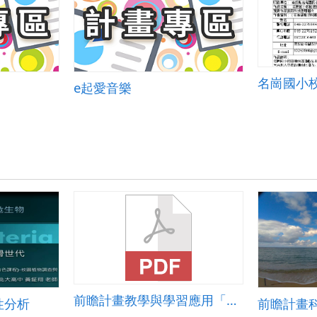
e起愛音樂
前瞻計畫教學與學習應用「資訊科技」教案-鄉藝巧妝扮禮
性分析