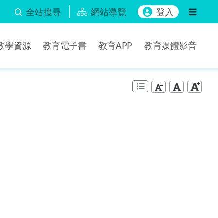
全站搜尋
網站導覽
登入
b教學資源
教育電子書
教育APP
教育媒體影音