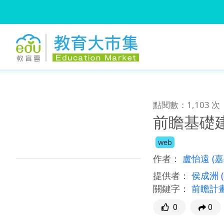
:::
跳到主要內容
:::
點閱數：1,103 次
前瞻基礎
web
作者：
盧怡遠
(
提供者：
侯成洲
關鍵字：
前瞻計
0
0