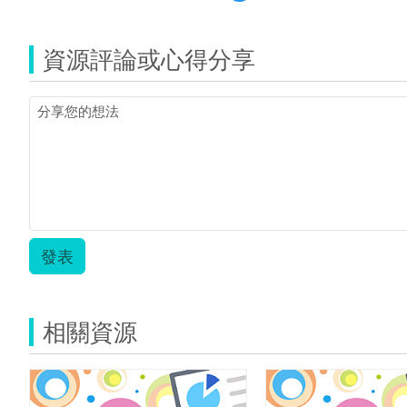
覽
我
是
資源評論或心得分享
配
樂
高
手.zip
發表
相關資源