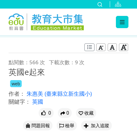
:::
跳到主要內容
:::
點閱數：566 次
下載次數：9 次
英國e起來
web
作者：
朱惠美
(臺東縣立新生國小)
關鍵字：
英國
0
0
收藏
問題回報
檢舉
加入追蹤