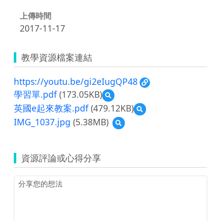
上傳時間
2017-11-17
教學資源檔案連結
https://youtu.be/gi2eIugQP48
學習單.pdf
(173.05KB)
預
覽
英國e起來教案.pdf
(479.12KB)
預
學
覽
IMG_1037.jpg
(5.38MB)
預
習
英
覽
單.pdf
國
IMG_1037.jpg
e
起
資源評論或心得分享
來
教
案.pdf