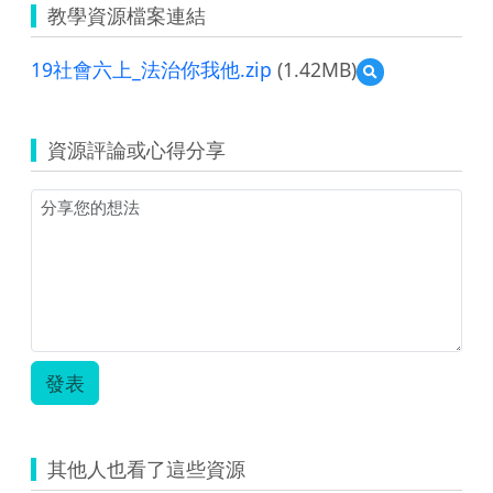
教學資源檔案連結
19社會六上_法治你我他.zip
(1.42MB)
預
覽
19
社
資源評論或心得分享
會
六
上
_
法
治
你
我
他.zip
發表
其他人也看了這些資源