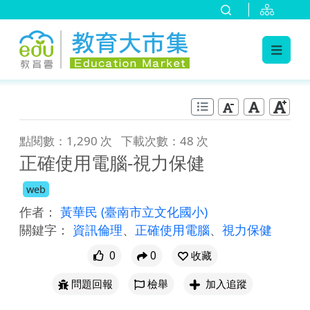
:::
跳到主要內容
:::
點閱數：1,290 次
下載次數：48 次
正確使用電腦-視力保健
web
作者：
黃華民
(臺南市立文化國小)
關鍵字：
資訊倫理
、
正確使用電腦
、
視力保健
0
0
收藏
問題回報
檢舉
加入追蹤