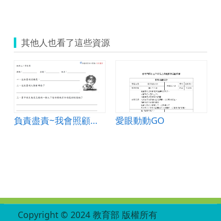
其他人也看了這些資源
視力保健)
負責盡責~我會照顧自己
愛眼動動GO
:::
Copyright © 2024 教育部 版權所有