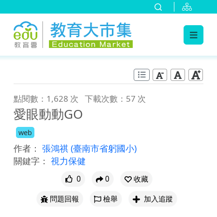
:::
跳到主要內容
:::
點閱數：1,628 次
下載次數：57 次
愛眼動動GO
web
作者：
張鴻祺
(臺南市省躬國小)
關鍵字：
視力保健
0
0
收藏
問題回報
檢舉
加入追蹤