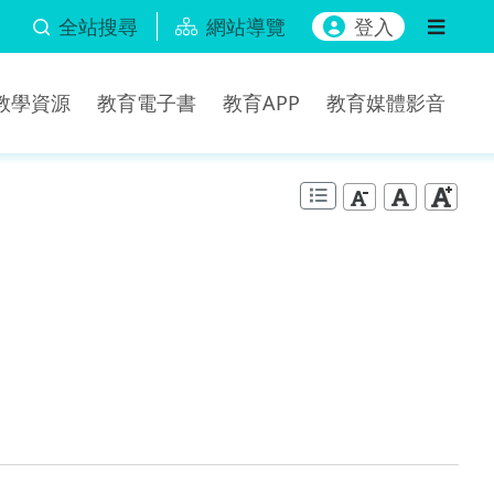
全站搜尋
網站導覽
登入
b教學資源
教育電子書
教育APP
教育媒體影音