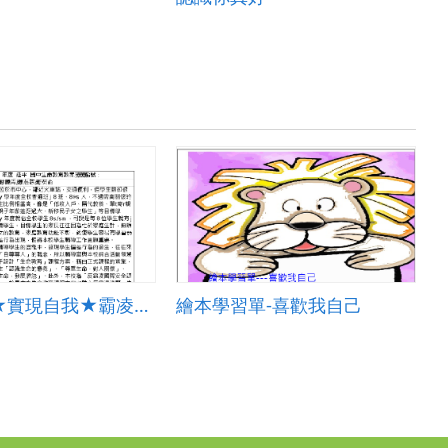
生命有夢★實現自我★霸凌不再
繪本學習單-喜歡我自己