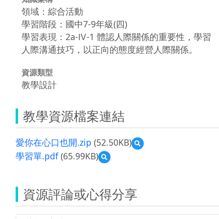
領域：綜合活動
學習階段：國中7-9年級(四)
學習表現：2a-Ⅳ-1 體認人際關係的重要性，學習
人際溝通技巧，以正向的態度經營人際關係。
資源類型
教學設計
教學資源檔案連結
愛你在心口也開.zip
(52.50KB)
預
覽
學習單.pdf
(65.99KB)
預
愛
覽
你
學
在
習
心
資源評論或心得分享
單.pdf
口
也
開.zip