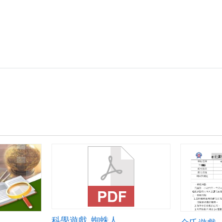
科學遊戲_蜘蛛人