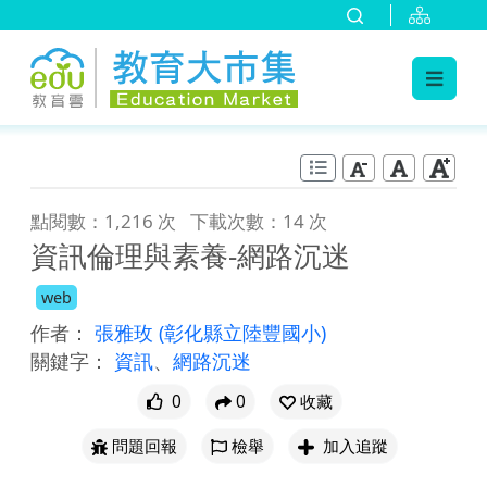
:::
跳到主要內容
:::
點閱數：1,216 次
下載次數：14 次
資訊倫理與素養-網路沉迷
web
作者：
張雅玫
(彰化縣立陸豐國小)
關鍵字：
資訊
、
網路沉迷
0
0
收藏
問題回報
檢舉
加入追蹤