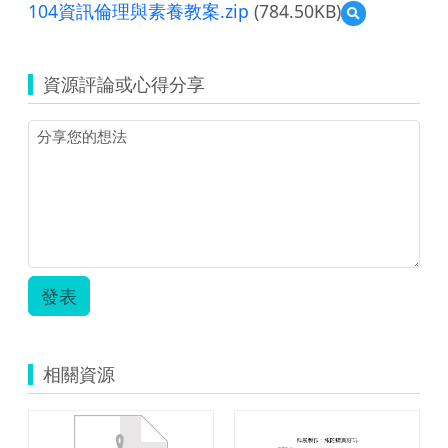
104資訊倫理與素養教案.zip
(784.50KB)
預
覽
104
資
資源評論或心得分享
訊
倫
理
與
素
養
教
案.zip
發表
相關資源