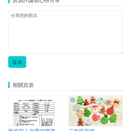
線
上
辭
典
教
案
修.zip
發表
相關資源
藝術與人文愛的樂章課程活動設計
三年級面積